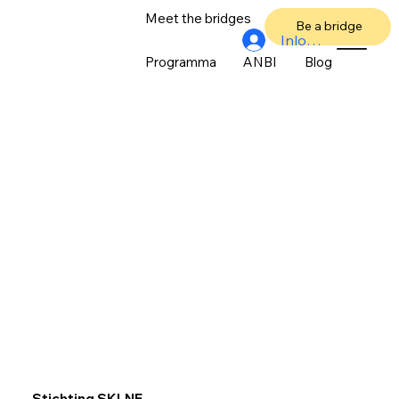
Meet the bridges
Over ons
Be a bridge
Inloggen
Programma
ANBI
Blog
Stichting SKLNE