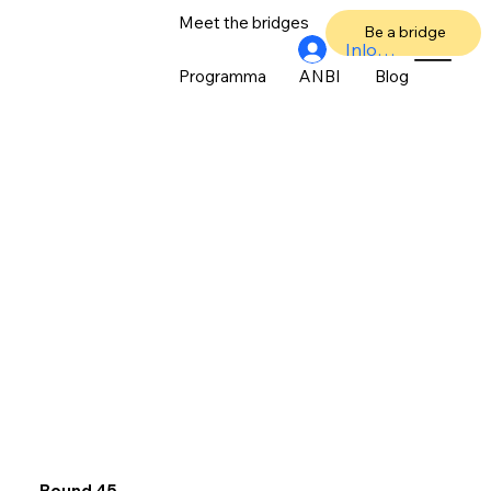
Meet the bridges
Over ons
Be a bridge
Inloggen
Programma
ANBI
Blog
Bound 45