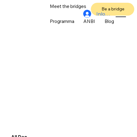
Meet the bridges
Over ons
Be a bridge
Inloggen
Programma
ANBI
Blog
All Dae